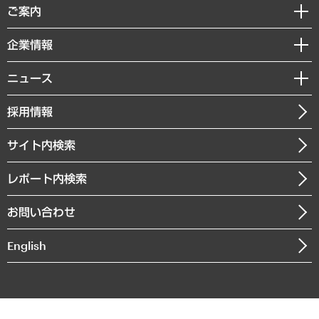
経済調査
ご案内
デジタルイノベーション
レポート
国際（グローバルビジネス・開発支援・国際戦略・グローバルヘルス）
セミナー・イベント情報
企業情報
コラム
サステナビリティ（環境・資源・エネルギー・ESG・人権）
MUFGビジネスセミナー
調査・研究報告書
私たちの想い
共生・ダイバーシティ
ニュース
受託案件情報
クローズアップ
社長メッセージ
GRC（ガバナンス・リスク・コンプライアンス）・防災（政策）
その他お申し込み
ニュースリリース
経営用語集
採用情報
会社概要
経済・産業・雇用・労働
調査協力のお願い
お知らせ
受託・受注実績（官公庁関連）
企業理念
医療・介護・福祉・教育・子ども
サイト内検索
メディア掲載・出演
役員一覧
自治体経営・官民協働
寄稿記事
沿革
レポート内検索
まちづくり・観光・交通・スポーツ・スマートシティ
書籍
組織図・本部部室紹介
自然資源・農林水産業・食料システム
お問い合わせ
インドネシア現地法人
決算公告
English
業績ハイライト
アクセスマップ
個人情報保護方針
環境方針