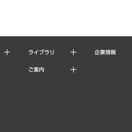
ライブラリ
企業情報
経済調査
私たちの想い
ご案内
レポート
社長メッセージ
セミナー・イベント情報
コラム
会社概要
MUFGビジネスセミナー
ヘルス）
調査・研究報告書
企業理念
受託案件情報
クローズアップ
役員一覧
その他お申し込み
経営用語集
沿革
調査協力のお願い
）
受託・受注実績（官公庁関連）
組織図・本部部室紹介
メディア掲載・出演
インドネシア現地法人