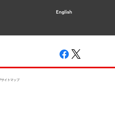
English
表示
ニティガイドライン
基本方針
プ
サイトマップ
ついて
開示等の請求の手続きについて