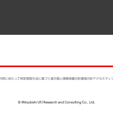
寄稿記事
決算公告
書籍
業績ハイライト
アクセスマップ
個人情報保護方針
環境方針
サステナビリティ
特定商取引法に基づく
SNSアカウントコミュ
反社会的勢力に対する
利用にあたって
特定商取引法に基づく提示
個人情報保護方針
環境方針
アクセスマッ
個人情報の取り扱いに
書面による個人情報の
© Mitsubishi UFJ Research and Consulting Co., Ltd.