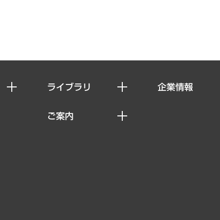
ライブラリ
企業情報
経済調査
私たちの想い
ご案内
レポート
社長メッセージ
セミナー・イベント情報
コラム
会社概要
MUFGビジネスセミナー
ヘルス）
調査・研究報告書
企業理念
受託案件情報
クローズアップ
役員一覧
その他お申し込み
経営用語集
沿革
調査協力のお願い
）
受託・受注実績（官公庁関連）
組織図・本部部室紹介
メディア掲載・出演
インドネシア現地法人