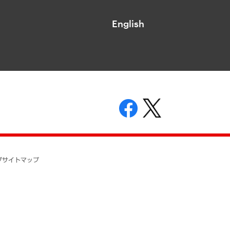
English
表示
ニティガイドライン
基本方針
プ
サイトマップ
ついて
開示等の請求の手続きについて