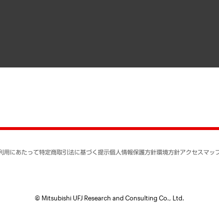
寄稿記事
決算公告
書籍
業績ハイライト
アクセスマップ
個人情報保護方針
環境方針
サステナビリティ
特定商取引法に基づく
SNSアカウントコミュ
反社会的勢力に対する
利用にあたって
特定商取引法に基づく提示
個人情報保護方針
環境方針
アクセスマッ
個人情報の取り扱いに
書面による個人情報の
© Mitsubishi UFJ Research and Consulting Co., Ltd.