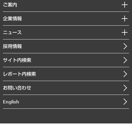
経済調査
ご案内
デジタルイノベーション
レポート
国際（グローバルビジネス・開発支援・国際戦略・グローバルヘルス）
セミナー・イベント情報
企業情報
コラム
サステナビリティ（環境・資源・エネルギー・ESG・人権）
MUFGビジネスセミナー
調査・研究報告書
私たちの想い
共生・ダイバーシティ
ニュース
受託案件情報
クローズアップ
社長メッセージ
GRC（ガバナンス・リスク・コンプライアンス）・防災（政策）
その他お申し込み
ニュースリリース
経営用語集
採用情報
会社概要
経済・産業・雇用・労働
調査協力のお願い
お知らせ
受託・受注実績（官公庁関連）
企業理念
医療・介護・福祉・教育・子ども
サイト内検索
メディア掲載・出演
役員一覧
自治体経営・官民協働
寄稿記事
沿革
レポート内検索
まちづくり・観光・交通・スポーツ・スマートシティ
書籍
組織図・本部部室紹介
自然資源・農林水産業・食料システム
お問い合わせ
インドネシア現地法人
決算公告
English
業績ハイライト
アクセスマップ
個人情報保護方針
環境方針