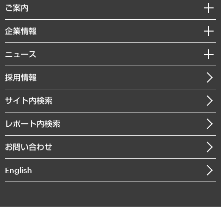
経済調査
ご案内
デジタルイノベーション
レポート
国際（グローバルビジネス・開発支援・国際戦略・グローバルヘルス）
セミナー・イベント情報
企業情報
コラム
サステナビリティ（環境・資源・エネルギー・ESG・人権）
MUFGビジネスセミナー
調査・研究報告書
私たちの想い
共生・ダイバーシティ
ニュース
受託案件情報
クローズアップ
社長メッセージ
GRC（ガバナンス・リスク・コンプライアンス）・防災（政策）
その他お申し込み
ニュースリリース
経営用語集
採用情報
会社概要
経済・産業・雇用・労働
調査協力のお願い
お知らせ
受託・受注実績（官公庁関連）
企業理念
医療・介護・福祉・教育・子ども
サイト内検索
メディア掲載・出演
役員一覧
自治体経営・官民協働
寄稿記事
沿革
レポート内検索
まちづくり・観光・交通・スポーツ・スマートシティ
書籍
組織図・本部部室紹介
自然資源・農林水産業・食料システム
お問い合わせ
インドネシア現地法人
決算公告
English
業績ハイライト
アクセスマップ
個人情報保護方針
環境方針