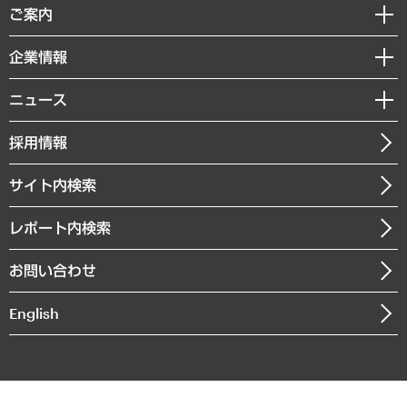
経済調査
ご案内
デジタルイノベーション
レポート
国際（グローバルビジネス・開発支援・国際戦略・グローバルヘルス）
セミナー・イベント情報
企業情報
コラム
サステナビリティ（環境・資源・エネルギー・ESG・人権）
MUFGビジネスセミナー
調査・研究報告書
私たちの想い
共生・ダイバーシティ
ニュース
受託案件情報
クローズアップ
社長メッセージ
GRC（ガバナンス・リスク・コンプライアンス）・防災（政策）
その他お申し込み
ニュースリリース
経営用語集
採用情報
会社概要
経済・産業・雇用・労働
調査協力のお願い
お知らせ
受託・受注実績（官公庁関連）
企業理念
医療・介護・福祉・教育・子ども
サイト内検索
メディア掲載・出演
役員一覧
自治体経営・官民協働
寄稿記事
沿革
レポート内検索
まちづくり・観光・交通・スポーツ・スマートシティ
書籍
組織図・本部部室紹介
自然資源・農林水産業・食料システム
お問い合わせ
インドネシア現地法人
決算公告
English
業績ハイライト
アクセスマップ
個人情報保護方針
環境方針