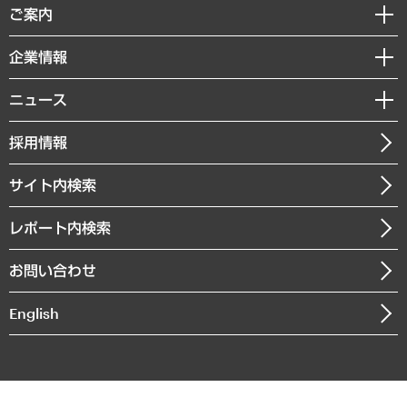
経済調査
ご案内
デジタルイノベーション
レポート
国際（グローバルビジネス・開発支援・国際戦略・グローバルヘルス）
セミナー・イベント情報
企業情報
コラム
サステナビリティ（環境・資源・エネルギー・ESG・人権）
MUFGビジネスセミナー
調査・研究報告書
私たちの想い
共生・ダイバーシティ
ニュース
受託案件情報
クローズアップ
社長メッセージ
GRC（ガバナンス・リスク・コンプライアンス）・防災（政策）
その他お申し込み
ニュースリリース
経営用語集
採用情報
会社概要
経済・産業・雇用・労働
調査協力のお願い
お知らせ
受託・受注実績（官公庁関連）
企業理念
医療・介護・福祉・教育・子ども
サイト内検索
メディア掲載・出演
役員一覧
自治体経営・官民協働
寄稿記事
沿革
レポート内検索
まちづくり・観光・交通・スポーツ・スマートシティ
書籍
組織図・本部部室紹介
自然資源・農林水産業・食料システム
お問い合わせ
インドネシア現地法人
決算公告
English
業績ハイライト
アクセスマップ
個人情報保護方針
環境方針