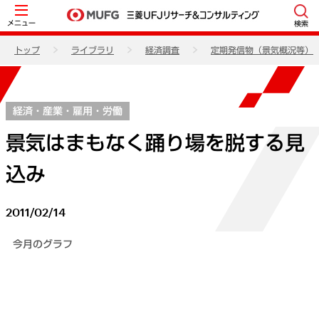
メニュー
検索
トップ
ライブラリ
経済調査
定期発信物（景気概況等）
経済・産業・雇用・労働
景気はまもなく踊り場を脱する見
込み
2011/02/14
今月のグラフ