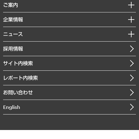
経済調査
ご案内
デジタルイノベーション
レポート
国際（グローバルビジネス・開発支援・国際戦略・グローバルヘルス）
セミナー・イベント情報
企業情報
コラム
サステナビリティ（環境・資源・エネルギー・ESG・人権）
MUFGビジネスセミナー
調査・研究報告書
私たちの想い
共生・ダイバーシティ
ニュース
受託案件情報
クローズアップ
社長メッセージ
GRC（ガバナンス・リスク・コンプライアンス）・防災（政策）
その他お申し込み
ニュースリリース
経営用語集
採用情報
会社概要
経済・産業・雇用・労働
調査協力のお願い
お知らせ
受託・受注実績（官公庁関連）
企業理念
医療・介護・福祉・教育・子ども
サイト内検索
メディア掲載・出演
役員一覧
自治体経営・官民協働
寄稿記事
沿革
レポート内検索
まちづくり・観光・交通・スポーツ・スマートシティ
書籍
組織図・本部部室紹介
自然資源・農林水産業・食料システム
お問い合わせ
インドネシア現地法人
決算公告
English
業績ハイライト
アクセスマップ
個人情報保護方針
環境方針