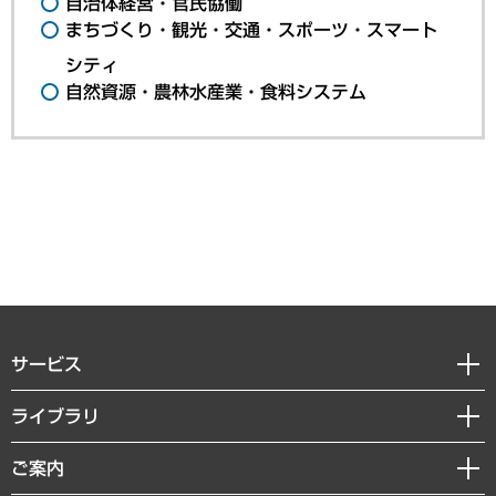
自治体経営・官民協働
まちづくり・観光・交通・スポーツ・スマート
シティ
自然資源・農林水産業・食料システム
サービス
経営戦略
ライブラリ
組織・人事戦略
経済調査
ご案内
デジタルイノベーション
レポート