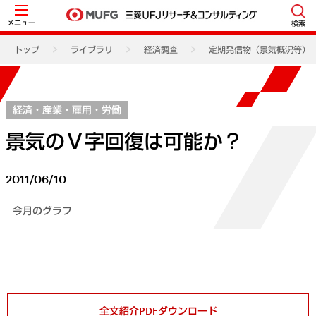
メニュー
検索
トップ
ライブラリ
経済調査
定期発信物（景気概況等）
経済・産業・雇用・労働
景気のＶ字回復は可能か？
2011/06/10
今月のグラフ
全文紹介PDFダウンロード