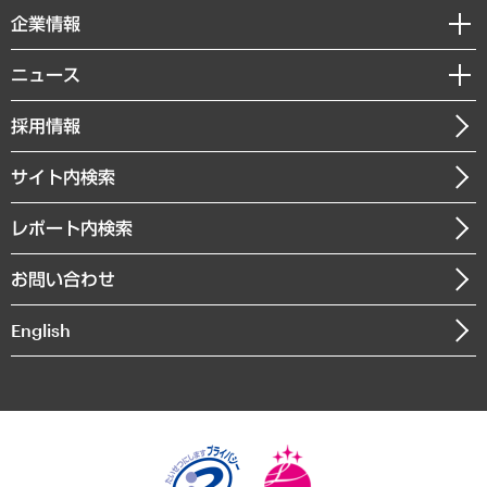
国際（グローバルビジネス・開発支援・国際戦略・グローバルヘルス）
セミナー・イベント情報
企業情報
コラム
サステナビリティ（環境・資源・エネルギー・ESG・人権）
MUFGビジネスセミナー
調査・研究報告書
私たちの想い
共生・ダイバーシティ
ニュース
受託案件情報
クローズアップ
社長メッセージ
GRC（ガバナンス・リスク・コンプライアンス）・防災（政策）
その他お申し込み
ニュースリリース
経営用語集
採用情報
会社概要
経済・産業・雇用・労働
調査協力のお願い
お知らせ
受託・受注実績（官公庁関連）
企業理念
医療・介護・福祉・教育・子ども
サイト内検索
メディア掲載・出演
役員一覧
自治体経営・官民協働
寄稿記事
沿革
レポート内検索
まちづくり・観光・交通・スポーツ・スマートシティ
書籍
組織図・本部部室紹介
自然資源・農林水産業・食料システム
お問い合わせ
インドネシア現地法人
決算公告
English
業績ハイライト
アクセスマップ
個人情報保護方針
環境方針
サステナビリティ