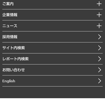
経済調査
ご案内
デジタルイノベーション
レポート
国際（グローバルビジネス・開発支援・国際戦略・グローバルヘルス）
セミナー・イベント情報
企業情報
コラム
サステナビリティ（環境・資源・エネルギー・ESG・人権）
MUFGビジネスセミナー
調査・研究報告書
私たちの想い
共生・ダイバーシティ
ニュース
受託案件情報
クローズアップ
社長メッセージ
GRC（ガバナンス・リスク・コンプライアンス）・防災（政策）
その他お申し込み
ニュースリリース
経営用語集
採用情報
会社概要
経済・産業・雇用・労働
調査協力のお願い
お知らせ
受託・受注実績（官公庁関連）
企業理念
医療・介護・福祉・教育・子ども
サイト内検索
メディア掲載・出演
役員一覧
自治体経営・官民協働
寄稿記事
沿革
レポート内検索
まちづくり・観光・交通・スポーツ・スマートシティ
書籍
組織図・本部部室紹介
自然資源・農林水産業・食料システム
お問い合わせ
インドネシア現地法人
決算公告
English
業績ハイライト
アクセスマップ
個人情報保護方針
環境方針