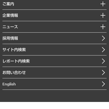
経済調査
ご案内
デジタルイノベーション
レポート
国際（グローバルビジネス・開発支援・国際戦略・グローバルヘルス）
セミナー・イベント情報
企業情報
コラム
サステナビリティ（環境・資源・エネルギー・ESG・人権）
MUFGビジネスセミナー
調査・研究報告書
私たちの想い
共生・ダイバーシティ
ニュース
受託案件情報
クローズアップ
社長メッセージ
GRC（ガバナンス・リスク・コンプライアンス）・防災（政策）
その他お申し込み
ニュースリリース
経営用語集
採用情報
会社概要
経済・産業・雇用・労働
調査協力のお願い
お知らせ
受託・受注実績（官公庁関連）
企業理念
医療・介護・福祉・教育・子ども
サイト内検索
メディア掲載・出演
役員一覧
自治体経営・官民協働
寄稿記事
沿革
レポート内検索
まちづくり・観光・交通・スポーツ・スマートシティ
書籍
組織図・本部部室紹介
自然資源・農林水産業・食料システム
お問い合わせ
インドネシア現地法人
決算公告
English
業績ハイライト
アクセスマップ
個人情報保護方針
環境方針