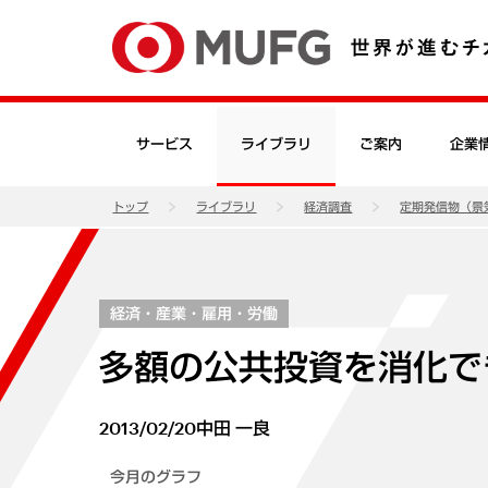
サービス
ライブラリ
ご案内
企業
トップ
ライブラリ
経済調査
定期発信物（景
経済・産業・雇用・労働
多額の公共投資を消化で
2013/02/20
中田 一良
今月のグラフ