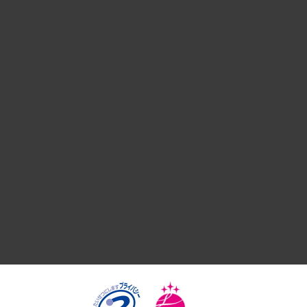
経営戦略
組織・人事戦略
デジタルイノベーション
国際（グローバルビジネス・開発支援・国際戦略・グローバル
サステナビリティ（環境・資源・エネルギー・ESG・人権）
共生・ダイバーシティ
GRC（ガバナンス・リスク・コンプライアンス）・防災（政策
経済・産業・雇用・労働
医療・介護・福祉・教育・子ども
自治体経営・官民協働
まちづくり・観光・交通・スポーツ・スマートシティ
自然資源・農林水産業・食料システム