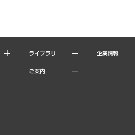
ライブラリ
企業情報
経済調査
私たちの想い
ご案内
レポート
社長メッセージ
セミナー・イベント情報
コラム
会社概要
MUFGビジネスセミナー
ヘルス）
調査・研究報告書
企業理念
受託案件情報
クローズアップ
役員一覧
その他お申し込み
経営用語集
沿革
調査協力のお願い
）
受託・受注実績（官公庁関連）
組織図・本部部室紹介
メディア掲載・出演
インドネシア現地法人