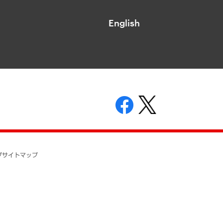
English
表示
ニティガイドライン
基本方針
プ
サイトマップ
ついて
開示等の請求の手続きについて