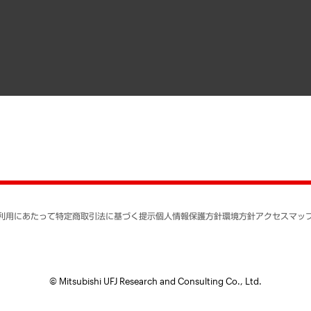
寄稿記事
決算公告
書籍
業績ハイライト
アクセスマップ
個人情報保護方針
環境方針
サステナビリティ
特定商取引法に基づく
SNSアカウントコミュ
反社会的勢力に対する
利用にあたって
特定商取引法に基づく提示
個人情報保護方針
環境方針
アクセスマッ
個人情報の取り扱いに
書面による個人情報の
© Mitsubishi UFJ Research and Consulting Co., Ltd.