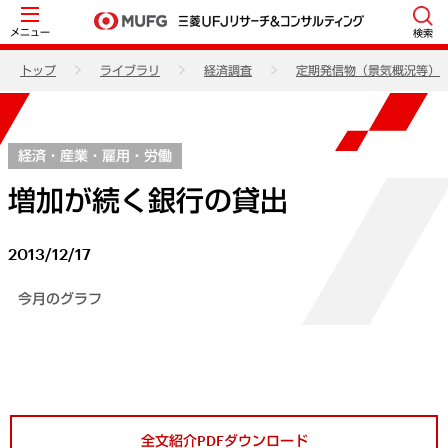
メニュー
検索
トップ
ライブラリ
経済調査
定期発信物（景気概況等）
経済・産業・雇用・労働
増加が続く銀行の貸出
2013/12/17
今月のグラフ
全文紹介PDFダウンロード