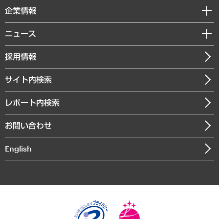
国際（グローバルビジネス・開発支援・国際戦略・グローバルヘルス）
セミナー・イベント情報
企業情報
コラム
サステナビリティ（環境・資源・エネルギー・ESG・人権）
MUFGビジネスセミナー
調査・研究報告書
私たちの想い
共生・ダイバーシティ
ニュース
受託案件情報
クローズアップ
社長メッセージ
GRC（ガバナンス・リスク・コンプライアンス）・防災（政策）
その他お申し込み
ニュースリリース
経営用語集
採用情報
会社概要
経済・産業・雇用・労働
調査協力のお願い
お知らせ
受託・受注実績（官公庁関連）
企業理念
医療・介護・福祉・教育・子ども
サイト内検索
メディア掲載・出演
役員一覧
自治体経営・官民協働
寄稿記事
沿革
レポート内検索
まちづくり・観光・交通・スポーツ・スマートシティ
書籍
組織図・本部部室紹介
自然資源・農林水産業・食料システム
お問い合わせ
インドネシア現地法人
決算公告
English
業績ハイライト
アクセスマップ
個人情報保護方針
環境方針
サステナビリティ