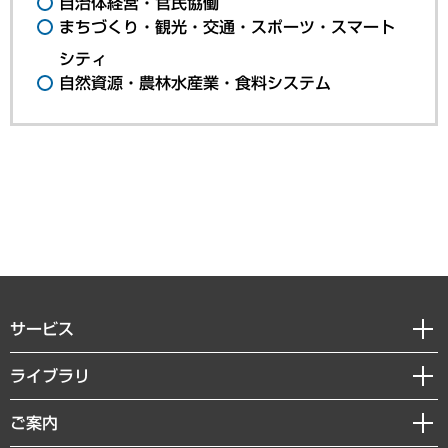
自治体経営・官民協働
まちづくり・観光・交通・スポーツ・スマート
シティ
自然資源・農林水産業・食料システム
サービス
経営戦略
ライブラリ
組織・人事戦略
経済調査
ご案内
デジタルイノベーション
レポート