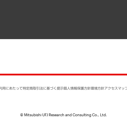
寄稿記事
決算公告
書籍
業績ハイライト
アクセスマップ
個人情報保護方針
環境方針
サステナビリティ
特定商取引法に基づく
SNSアカウントコミュ
反社会的勢力に対する
利用にあたって
特定商取引法に基づく提示
個人情報保護方針
環境方針
アクセスマッ
個人情報の取り扱いに
書面による個人情報の
© Mitsubishi UFJ Research and Consulting Co., Ltd.