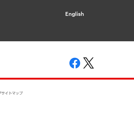
English
表示
ニティガイドライン
基本方針
プ
サイトマップ
ついて
開示等の請求の手続きについて