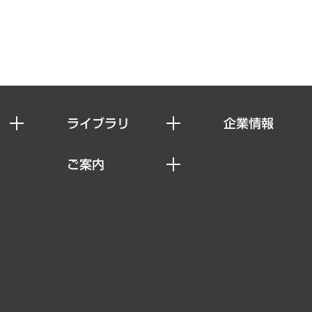
ライブラリ
企業情報
経済調査
私たちの想い
ご案内
レポート
社長メッセージ
セミナー・イベント情報
コラム
会社概要
MUFGビジネスセミナー
ヘルス）
調査・研究報告書
企業理念
受託案件情報
クローズアップ
役員一覧
その他お申し込み
経営用語集
沿革
調査協力のお願い
）
受託・受注実績（官公庁関連）
組織図・本部部室紹介
メディア掲載・出演
インドネシア現地法人