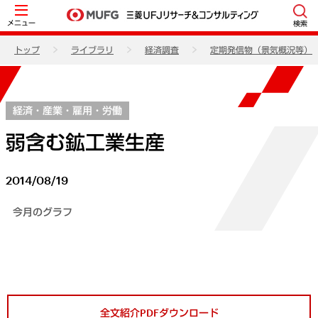
メニュー
検索
トップ
ライブラリ
経済調査
定期発信物（景気概況等）
経済・産業・雇用・労働
弱含む鉱工業生産
2014/08/19
今月のグラフ
全文紹介PDFダウンロード