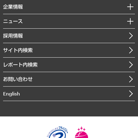
国際（グローバルビジネス・開発支援・国際戦略・グローバルヘルス）
セミナー・イベント情報
企業情報
コラム
サステナビリティ（環境・資源・エネルギー・ESG・人権）
MUFGビジネスセミナー
調査・研究報告書
私たちの想い
共生・ダイバーシティ
ニュース
受託案件情報
クローズアップ
社長メッセージ
GRC（ガバナンス・リスク・コンプライアンス）・防災（政策）
その他お申し込み
ニュースリリース
経営用語集
採用情報
会社概要
経済・産業・雇用・労働
調査協力のお願い
お知らせ
受託・受注実績（官公庁関連）
企業理念
医療・介護・福祉・教育・子ども
サイト内検索
メディア掲載・出演
役員一覧
自治体経営・官民協働
寄稿記事
沿革
レポート内検索
まちづくり・観光・交通・スポーツ・スマートシティ
書籍
組織図・本部部室紹介
自然資源・農林水産業・食料システム
お問い合わせ
インドネシア現地法人
決算公告
English
業績ハイライト
アクセスマップ
個人情報保護方針
環境方針
サステナビリティ