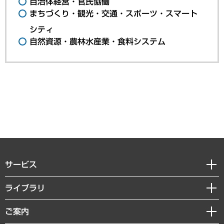
自治体経営・官民協働
まちづくり・観光・交通・スポーツ・スマート
シティ
自然資源・農林水産業・食料システム
サービス
経営戦略
ライブラリ
組織・人事戦略
経済調査
ご案内
デジタルイノベーション
レポート