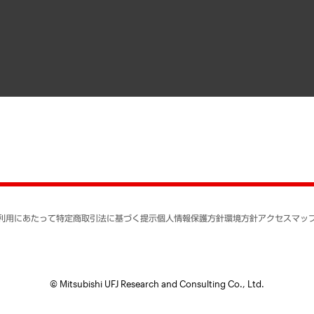
寄稿記事
決算公告
書籍
業績ハイライト
アクセスマップ
個人情報保護方針
環境方針
サステナビリティ
特定商取引法に基づく
SNSアカウントコミュ
反社会的勢力に対する
利用にあたって
特定商取引法に基づく提示
個人情報保護方針
環境方針
アクセスマッ
個人情報の取り扱いに
書面による個人情報の
© Mitsubishi UFJ Research and Consulting Co., Ltd.