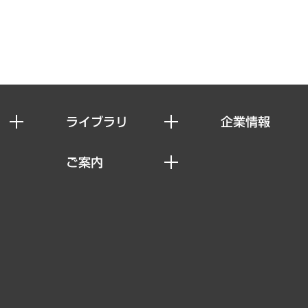
ライブラリ
企業情報
経済調査
私たちの想い
ご案内
レポート
社長メッセージ
セミナー・イベント情報
コラム
会社概要
MUFGビジネスセミナー
ヘルス）
調査・研究報告書
企業理念
受託案件情報
クローズアップ
役員一覧
その他お申し込み
経営用語集
沿革
調査協力のお願い
）
受託・受注実績（官公庁関連）
組織図・本部部室紹介
メディア掲載・出演
インドネシア現地法人