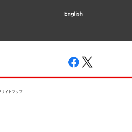
English
表示
ニティガイドライン
基本方針
プ
サイトマップ
ついて
開示等の請求の手続きについて