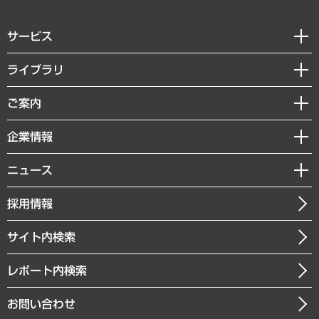
サービス
経営戦略
ライブラリ
組織・人事戦略
経済調査
ご案内
デジタルイノベーション
レポート
国際（グローバルビジネス・開発支援・国際戦略・グローバルヘルス）
セミナー・イベント情報
企業情報
コラム
サステナビリティ（環境・資源・エネルギー・ESG・人権）
MUFGビジネスセミナー
調査・研究報告書
私たちの想い
共生・ダイバーシティ
ニュース
受託案件情報
クローズアップ
社長メッセージ
GRC（ガバナンス・リスク・コンプライアンス）・防災（政策）
その他お申し込み
ニュースリリース
経営用語集
採用情報
会社概要
経済・産業・雇用・労働
調査協力のお願い
お知らせ
受託・受注実績（官公庁関連）
企業理念
医療・介護・福祉・教育・子ども
サイト内検索
メディア掲載・出演
役員一覧
自治体経営・官民協働
寄稿記事
沿革
レポート内検索
まちづくり・観光・交通・スポーツ・スマートシティ
書籍
組織図・本部部室紹介
自然資源・農林水産業・食料システム
お問い合わせ
インドネシア現地法人