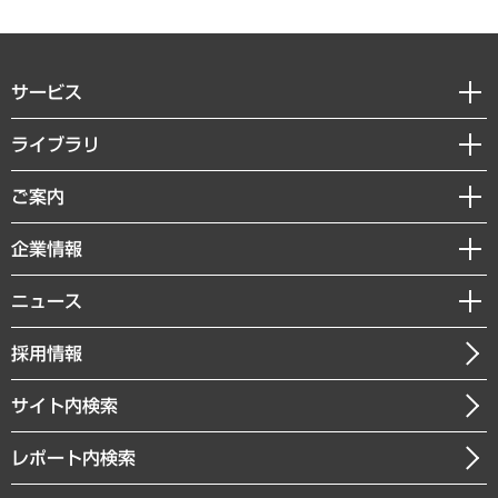
サービス
経営戦略
ライブラリ
組織・人事戦略
経済調査
ご案内
デジタルイノベーション
レポート
国際（グローバルビジネス・開発支援・国際戦略・グローバルヘルス）
セミナー・イベント情報
企業情報
コラム
サステナビリティ（環境・資源・エネルギー・ESG・人権）
MUFGビジネスセミナー
調査・研究報告書
私たちの想い
共生・ダイバーシティ
ニュース
受託案件情報
クローズアップ
社長メッセージ
GRC（ガバナンス・リスク・コンプライアンス）・防災（政策）
その他お申し込み
ニュースリリース
経営用語集
採用情報
会社概要
経済・産業・雇用・労働
調査協力のお願い
お知らせ
受託・受注実績（官公庁関連）
企業理念
医療・介護・福祉・教育・子ども
サイト内検索
メディア掲載・出演
役員一覧
自治体経営・官民協働
寄稿記事
沿革
レポート内検索
まちづくり・観光・交通・スポーツ・スマートシティ
書籍
組織図・本部部室紹介
自然資源・農林水産業・食料システム