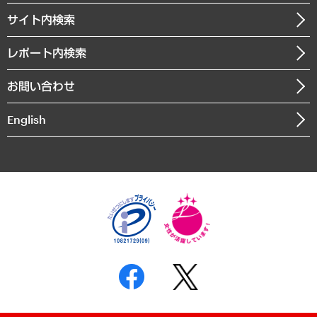
お知らせ
受託・受注実績（官公庁関連）
企業理念
医療・介護・福祉・教育・子ども
サイト内検索
メディア掲載・出演
役員一覧
自治体経営・官民協働
寄稿記事
沿革
レポート内検索
まちづくり・観光・交通・スポーツ・スマートシティ
書籍
組織図・本部部室紹介
自然資源・農林水産業・食料システム
お問い合わせ
インドネシア現地法人
決算公告
English
業績ハイライト
アクセスマップ
個人情報保護方針
環境方針
サステナビリティ
特定商取引法に基づく表示
SNSアカウントコミュニティガイドライン
反社会的勢力に対する基本方針
個人情報の取り扱いについて
書面による個人情報の開示等の請求の手続きについて