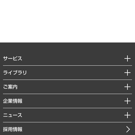
サービス
経営戦略
ライブラリ
組織・人事戦略
経済調査
ご案内
デジタルイノベーション
レポート
国際（グローバルビジネス・開発支援・国際戦略・グローバルヘルス）
セミナー・イベント情報
企業情報
コラム
サステナビリティ（環境・資源・エネルギー・ESG・人権）
MUFGビジネスセミナー
調査・研究報告書
私たちの想い
共生・ダイバーシティ
ニュース
受託案件情報
クローズアップ
社長メッセージ
GRC（ガバナンス・リスク・コンプライアンス）・防災（政策）
その他お申し込み
ニュースリリース
経営用語集
採用情報
会社概要
経済・産業・雇用・労働
調査協力のお願い