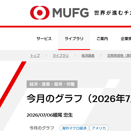
サービス
ライブラリ
ご案内
企業
トップ
ライブラリ
経済調査
定期発信物（景
経済・産業・雇用・労働
今月のグラフ（2026年
2026/07/06
細尾 忠生
今月のグラフ
海外マクロ経済
アメリカ