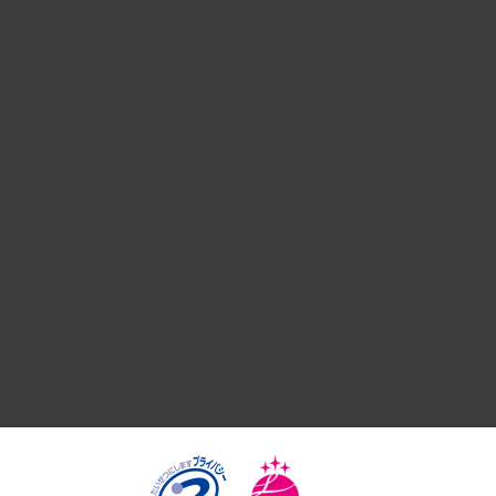
経営戦略
組織・人事戦略
デジタルイノベーション
国際（グローバルビジネス・開発支援・国際戦略・グローバル
サステナビリティ（環境・資源・エネルギー・ESG・人権）
共生・ダイバーシティ
GRC（ガバナンス・リスク・コンプライアンス）・防災（政策
経済・産業・雇用・労働
医療・介護・福祉・教育・子ども
自治体経営・官民協働
まちづくり・観光・交通・スポーツ・スマートシティ
自然資源・農林水産業・食料システム