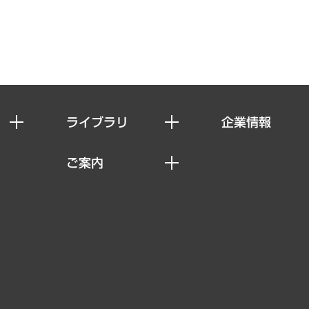
ライブラリ
企業情報
経済調査
私たちの想い
ご案内
レポート
社長メッセージ
セミナー・イベント情報
コラム
会社概要
MUFGビジネスセミナー
ヘルス）
調査・研究報告書
企業理念
受託案件情報
クローズアップ
役員一覧
その他お申し込み
経営用語集
沿革
調査協力のお願い
）
受託・受注実績（官公庁関連）
組織図・本部部室紹介
メディア掲載・出演
インドネシア現地法人