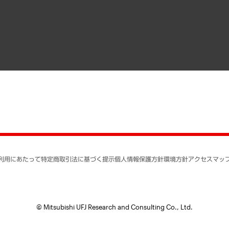
寄稿記事
決算公告
書籍
業績ハイライト
アクセスマップ
個人情報保護方針
環境方針
サステナビリティ
特定商取引法に基づく
SNSアカウントコミュ
反社会的勢力に対する
利用にあたって
特定商取引法に基づく提示
個人情報保護方針
環境方針
アクセスマッ
個人情報の取り扱いに
書面による個人情報の
© Mitsubishi UFJ Research and Consulting Co., Ltd.