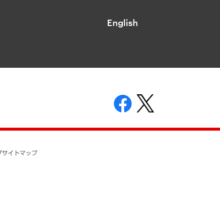
English
表示
ニティガイドライン
基本方針
プ
サイトマップ
ついて
開示等の請求の手続きについて