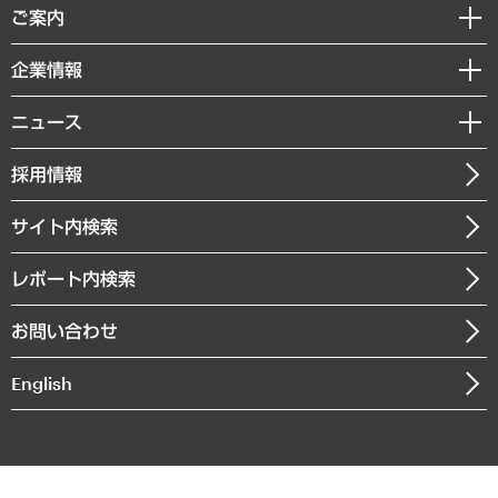
経済調査
ご案内
デジタルイノベーション
レポート
国際（グローバルビジネス・開発支援・国際戦略・グローバルヘルス）
セミナー・イベント情報
企業情報
コラム
サステナビリティ（環境・資源・エネルギー・ESG・人権）
MUFGビジネスセミナー
調査・研究報告書
私たちの想い
共生・ダイバーシティ
ニュース
受託案件情報
クローズアップ
社長メッセージ
GRC（ガバナンス・リスク・コンプライアンス）・防災（政策）
その他お申し込み
ニュースリリース
経営用語集
採用情報
会社概要
経済・産業・雇用・労働
調査協力のお願い
お知らせ
受託・受注実績（官公庁関連）
企業理念
医療・介護・福祉・教育・子ども
サイト内検索
メディア掲載・出演
役員一覧
自治体経営・官民協働
寄稿記事
沿革
レポート内検索
まちづくり・観光・交通・スポーツ・スマートシティ
書籍
組織図・本部部室紹介
自然資源・農林水産業・食料システム
お問い合わせ
インドネシア現地法人
決算公告
English
業績ハイライト
アクセスマップ
個人情報保護方針
環境方針