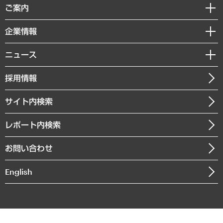
経済調査
ご案内
デジタルイノベーション
レポート
国際（グローバルビジネス・開発支援・国際戦略・グローバルヘルス）
セミナー・イベント情報
企業情報
コラム
サステナビリティ（環境・資源・エネルギー・ESG・人権）
MUFGビジネスセミナー
調査・研究報告書
私たちの想い
共生・ダイバーシティ
ニュース
受託案件情報
クローズアップ
社長メッセージ
GRC（ガバナンス・リスク・コンプライアンス）・防災（政策）
その他お申し込み
ニュースリリース
経営用語集
採用情報
会社概要
経済・産業・雇用・労働
調査協力のお願い
お知らせ
受託・受注実績（官公庁関連）
企業理念
医療・介護・福祉・教育・子ども
サイト内検索
メディア掲載・出演
役員一覧
自治体経営・官民協働
寄稿記事
沿革
レポート内検索
まちづくり・観光・交通・スポーツ・スマートシティ
書籍
組織図・本部部室紹介
自然資源・農林水産業・食料システム
お問い合わせ
インドネシア現地法人
決算公告
English
業績ハイライト
アクセスマップ
個人情報保護方針
環境方針