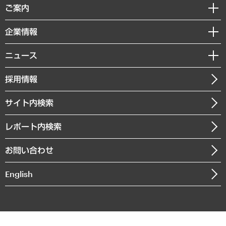
経済調査
ご案内
デジタルイノベーション
レポート
国際（グローバルビジネス・開発支援・国際戦略・グローバルヘルス）
セミナー・イベント情報
企業情報
コラム
サステナビリティ（環境・資源・エネルギー・ESG・人権）
MUFGビジネスセミナー
調査・研究報告書
私たちの想い
共生・ダイバーシティ
ニュース
受託案件情報
クローズアップ
社長メッセージ
GRC（ガバナンス・リスク・コンプライアンス）・防災（政策）
その他お申し込み
ニュースリリース
経営用語集
採用情報
会社概要
経済・産業・雇用・労働
調査協力のお願い
お知らせ
受託・受注実績（官公庁関連）
企業理念
医療・介護・福祉・教育・子ども
サイト内検索
メディア掲載・出演
役員一覧
自治体経営・官民協働
寄稿記事
沿革
レポート内検索
まちづくり・観光・交通・スポーツ・スマートシティ
書籍
組織図・本部部室紹介
自然資源・農林水産業・食料システム
お問い合わせ
インドネシア現地法人
決算公告
English
業績ハイライト
アクセスマップ
個人情報保護方針
環境方針