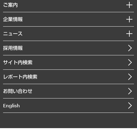
経済調査
ご案内
デジタルイノベーション
レポート
国際（グローバルビジネス・開発支援・国際戦略・グローバルヘルス）
セミナー・イベント情報
企業情報
コラム
サステナビリティ（環境・資源・エネルギー・ESG・人権）
MUFGビジネスセミナー
調査・研究報告書
私たちの想い
共生・ダイバーシティ
ニュース
受託案件情報
クローズアップ
社長メッセージ
GRC（ガバナンス・リスク・コンプライアンス）・防災（政策）
その他お申し込み
ニュースリリース
経営用語集
採用情報
会社概要
経済・産業・雇用・労働
調査協力のお願い
お知らせ
受託・受注実績（官公庁関連）
企業理念
医療・介護・福祉・教育・子ども
サイト内検索
メディア掲載・出演
役員一覧
自治体経営・官民協働
寄稿記事
沿革
レポート内検索
まちづくり・観光・交通・スポーツ・スマートシティ
書籍
組織図・本部部室紹介
自然資源・農林水産業・食料システム
お問い合わせ
インドネシア現地法人
決算公告
English
業績ハイライト
アクセスマップ
個人情報保護方針
環境方針