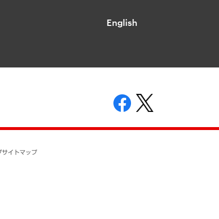
English
表示
ニティガイドライン
基本方針
プ
サイトマップ
ついて
開示等の請求の手続きについて