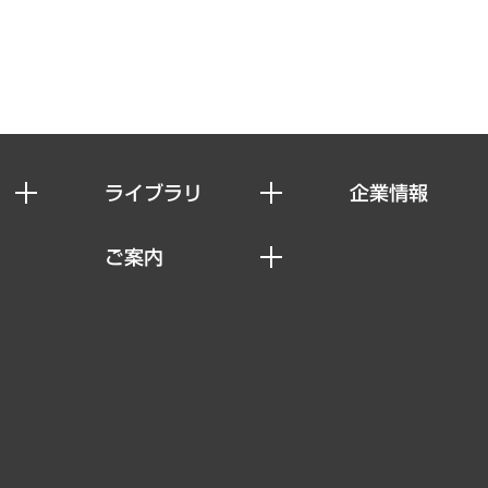
ライブラリ
企業情報
経済調査
私たちの想い
ご案内
レポート
社長メッセージ
セミナー・イベント情報
コラム
会社概要
MUFGビジネスセミナー
ヘルス）
調査・研究報告書
企業理念
受託案件情報
クローズアップ
役員一覧
その他お申し込み
経営用語集
沿革
調査協力のお願い
）
受託・受注実績（官公庁関連）
組織図・本部部室紹介
メディア掲載・出演
インドネシア現地法人