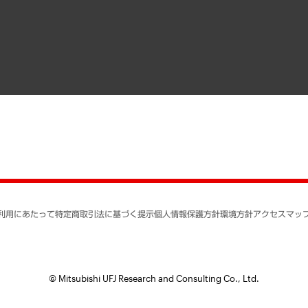
寄稿記事
決算公告
書籍
業績ハイライト
アクセスマップ
個人情報保護方針
環境方針
サステナビリティ
特定商取引法に基づく
SNSアカウントコミュ
反社会的勢力に対する
利用にあたって
特定商取引法に基づく提示
個人情報保護方針
環境方針
アクセスマッ
個人情報の取り扱いに
書面による個人情報の
© Mitsubishi UFJ Research and Consulting Co., Ltd.