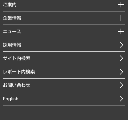
経済調査
ご案内
デジタルイノベーション
レポート
国際（グローバルビジネス・開発支援・国際戦略・グローバルヘルス）
セミナー・イベント情報
企業情報
コラム
サステナビリティ（環境・資源・エネルギー・ESG・人権）
MUFGビジネスセミナー
調査・研究報告書
私たちの想い
共生・ダイバーシティ
ニュース
受託案件情報
クローズアップ
社長メッセージ
GRC（ガバナンス・リスク・コンプライアンス）・防災（政策）
その他お申し込み
ニュースリリース
経営用語集
採用情報
会社概要
経済・産業・雇用・労働
調査協力のお願い
お知らせ
受託・受注実績（官公庁関連）
企業理念
医療・介護・福祉・教育・子ども
サイト内検索
メディア掲載・出演
役員一覧
自治体経営・官民協働
寄稿記事
沿革
レポート内検索
まちづくり・観光・交通・スポーツ・スマートシティ
書籍
組織図・本部部室紹介
自然資源・農林水産業・食料システム
お問い合わせ
インドネシア現地法人
決算公告
English
業績ハイライト
アクセスマップ
個人情報保護方針
環境方針