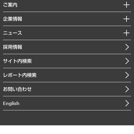
経済調査
ご案内
デジタルイノベーション
レポート
国際（グローバルビジネス・開発支援・国際戦略・グローバルヘルス）
セミナー・イベント情報
企業情報
コラム
サステナビリティ（環境・資源・エネルギー・ESG・人権）
MUFGビジネスセミナー
調査・研究報告書
私たちの想い
共生・ダイバーシティ
ニュース
受託案件情報
クローズアップ
社長メッセージ
GRC（ガバナンス・リスク・コンプライアンス）・防災（政策）
その他お申し込み
ニュースリリース
経営用語集
採用情報
会社概要
経済・産業・雇用・労働
調査協力のお願い
お知らせ
受託・受注実績（官公庁関連）
企業理念
医療・介護・福祉・教育・子ども
サイト内検索
メディア掲載・出演
役員一覧
自治体経営・官民協働
寄稿記事
沿革
レポート内検索
まちづくり・観光・交通・スポーツ・スマートシティ
書籍
組織図・本部部室紹介
自然資源・農林水産業・食料システム
お問い合わせ
インドネシア現地法人
決算公告
English
業績ハイライト
アクセスマップ
個人情報保護方針
環境方針