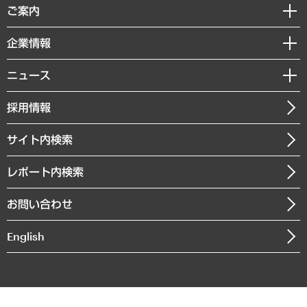
経済調査
ご案内
デジタルイノベーション
レポート
国際（グローバルビジネス・開発支援・国際戦略・グローバルヘルス）
セミナー・イベント情報
企業情報
コラム
サステナビリティ（環境・資源・エネルギー・ESG・人権）
MUFGビジネスセミナー
調査・研究報告書
私たちの想い
共生・ダイバーシティ
ニュース
受託案件情報
クローズアップ
社長メッセージ
GRC（ガバナンス・リスク・コンプライアンス）・防災（政策）
その他お申し込み
ニュースリリース
経営用語集
採用情報
会社概要
経済・産業・雇用・労働
調査協力のお願い
お知らせ
受託・受注実績（官公庁関連）
企業理念
医療・介護・福祉・教育・子ども
サイト内検索
メディア掲載・出演
役員一覧
自治体経営・官民協働
寄稿記事
沿革
レポート内検索
まちづくり・観光・交通・スポーツ・スマートシティ
書籍
組織図・本部部室紹介
自然資源・農林水産業・食料システム
お問い合わせ
インドネシア現地法人
決算公告
English
業績ハイライト
アクセスマップ
個人情報保護方針
環境方針