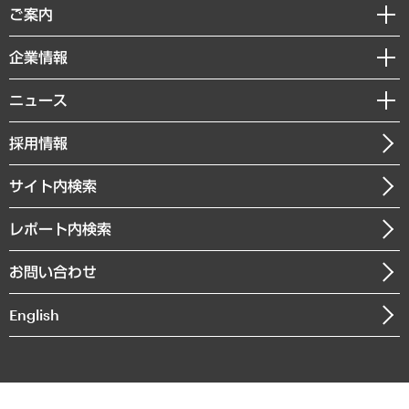
経済調査
ご案内
デジタルイノベーション
レポート
国際（グローバルビジネス・開発支援・国際戦略・グローバルヘルス）
セミナー・イベント情報
企業情報
コラム
サステナビリティ（環境・資源・エネルギー・ESG・人権）
MUFGビジネスセミナー
調査・研究報告書
私たちの想い
共生・ダイバーシティ
ニュース
受託案件情報
クローズアップ
社長メッセージ
GRC（ガバナンス・リスク・コンプライアンス）・防災（政策）
その他お申し込み
ニュースリリース
経営用語集
採用情報
会社概要
経済・産業・雇用・労働
調査協力のお願い
お知らせ
受託・受注実績（官公庁関連）
企業理念
医療・介護・福祉・教育・子ども
サイト内検索
メディア掲載・出演
役員一覧
自治体経営・官民協働
寄稿記事
沿革
レポート内検索
まちづくり・観光・交通・スポーツ・スマートシティ
書籍
組織図・本部部室紹介
自然資源・農林水産業・食料システム
お問い合わせ
インドネシア現地法人
決算公告
English
業績ハイライト
アクセスマップ
個人情報保護方針
環境方針