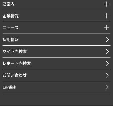
経済調査
ご案内
デジタルイノベーション
レポート
国際（グローバルビジネス・開発支援・国際戦略・グローバルヘルス）
セミナー・イベント情報
企業情報
コラム
サステナビリティ（環境・資源・エネルギー・ESG・人権）
MUFGビジネスセミナー
調査・研究報告書
私たちの想い
共生・ダイバーシティ
ニュース
受託案件情報
クローズアップ
社長メッセージ
GRC（ガバナンス・リスク・コンプライアンス）・防災（政策）
その他お申し込み
ニュースリリース
経営用語集
採用情報
会社概要
経済・産業・雇用・労働
調査協力のお願い
お知らせ
受託・受注実績（官公庁関連）
企業理念
医療・介護・福祉・教育・子ども
サイト内検索
メディア掲載・出演
役員一覧
自治体経営・官民協働
寄稿記事
沿革
レポート内検索
まちづくり・観光・交通・スポーツ・スマートシティ
書籍
組織図・本部部室紹介
自然資源・農林水産業・食料システム
お問い合わせ
インドネシア現地法人
決算公告
English
業績ハイライト
アクセスマップ
個人情報保護方針
環境方針