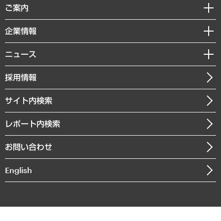
経済調査
ご案内
デジタルイノベーション
レポート
国際（グローバルビジネス・開発支援・国際戦略・グローバルヘルス）
セミナー・イベント情報
企業情報
コラム
サステナビリティ（環境・資源・エネルギー・ESG・人権）
MUFGビジネスセミナー
調査・研究報告書
私たちの想い
共生・ダイバーシティ
ニュース
受託案件情報
クローズアップ
社長メッセージ
GRC（ガバナンス・リスク・コンプライアンス）・防災（政策）
その他お申し込み
ニュースリリース
経営用語集
採用情報
会社概要
経済・産業・雇用・労働
調査協力のお願い
お知らせ
受託・受注実績（官公庁関連）
企業理念
医療・介護・福祉・教育・子ども
サイト内検索
メディア掲載・出演
役員一覧
自治体経営・官民協働
寄稿記事
沿革
レポート内検索
まちづくり・観光・交通・スポーツ・スマートシティ
書籍
組織図・本部部室紹介
自然資源・農林水産業・食料システム
お問い合わせ
インドネシア現地法人
決算公告
English
業績ハイライト
アクセスマップ
個人情報保護方針
環境方針