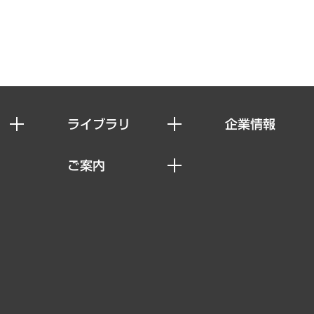
ライブラリ
企業情報
経済調査
私たちの想い
ご案内
レポート
社長メッセージ
セミナー・イベント情報
コラム
会社概要
MUFGビジネスセミナー
ヘルス）
調査・研究報告書
企業理念
受託案件情報
クローズアップ
役員一覧
その他お申し込み
経営用語集
沿革
調査協力のお願い
）
受託・受注実績（官公庁関連）
組織図・本部部室紹介
メディア掲載・出演
インドネシア現地法人