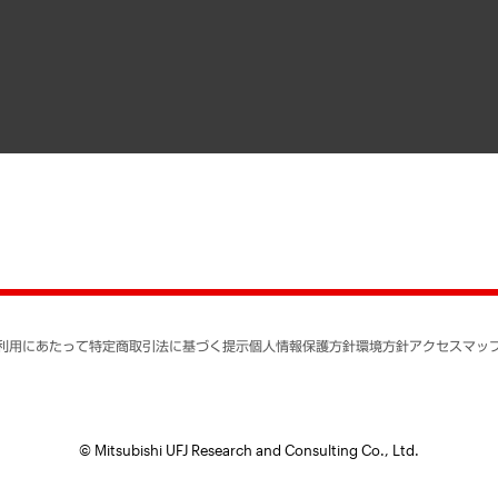
寄稿記事
決算公告
書籍
業績ハイライト
アクセスマップ
個人情報保護方針
環境方針
サステナビリティ
特定商取引法に基づく
SNSアカウントコミュ
反社会的勢力に対する
利用にあたって
特定商取引法に基づく提示
個人情報保護方針
環境方針
アクセスマッ
個人情報の取り扱いに
書面による個人情報の
© Mitsubishi UFJ Research and Consulting Co., Ltd.