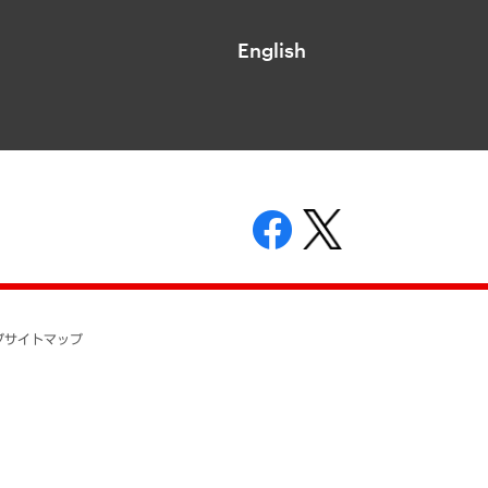
English
表示
ニティガイドライン
基本方針
プ
サイトマップ
ついて
開示等の請求の手続きについて