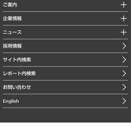
経済調査
ご案内
デジタルイノベーション
レポート
国際（グローバルビジネス・開発支援・国際戦略・グローバルヘルス）
セミナー・イベント情報
企業情報
コラム
サステナビリティ（環境・資源・エネルギー・ESG・人権）
MUFGビジネスセミナー
調査・研究報告書
私たちの想い
共生・ダイバーシティ
ニュース
受託案件情報
クローズアップ
社長メッセージ
GRC（ガバナンス・リスク・コンプライアンス）・防災（政策）
その他お申し込み
ニュースリリース
経営用語集
採用情報
会社概要
経済・産業・雇用・労働
調査協力のお願い
お知らせ
受託・受注実績（官公庁関連）
企業理念
医療・介護・福祉・教育・子ども
サイト内検索
メディア掲載・出演
役員一覧
自治体経営・官民協働
寄稿記事
沿革
レポート内検索
まちづくり・観光・交通・スポーツ・スマートシティ
書籍
組織図・本部部室紹介
自然資源・農林水産業・食料システム
お問い合わせ
インドネシア現地法人
決算公告
English
業績ハイライト
アクセスマップ
個人情報保護方針
環境方針