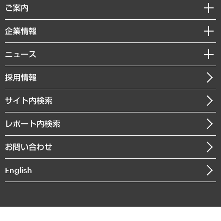
経済調査
ご案内
デジタルイノベーション
レポート
国際（グローバルビジネス・開発支援・国際戦略・グローバルヘルス）
セミナー・イベント情報
企業情報
コラム
サステナビリティ（環境・資源・エネルギー・ESG・人権）
MUFGビジネスセミナー
調査・研究報告書
私たちの想い
共生・ダイバーシティ
ニュース
受託案件情報
クローズアップ
社長メッセージ
GRC（ガバナンス・リスク・コンプライアンス）・防災（政策）
その他お申し込み
ニュースリリース
経営用語集
採用情報
会社概要
経済・産業・雇用・労働
調査協力のお願い
お知らせ
受託・受注実績（官公庁関連）
企業理念
医療・介護・福祉・教育・子ども
サイト内検索
メディア掲載・出演
役員一覧
自治体経営・官民協働
寄稿記事
沿革
レポート内検索
まちづくり・観光・交通・スポーツ・スマートシティ
書籍
組織図・本部部室紹介
自然資源・農林水産業・食料システム
お問い合わせ
インドネシア現地法人
決算公告
English
業績ハイライト
アクセスマップ
個人情報保護方針
環境方針