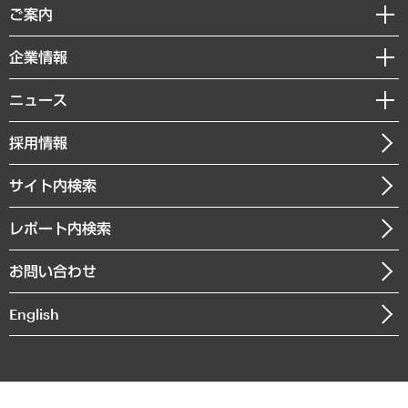
経済調査
ご案内
デジタルイノベーション
レポート
国際（グローバルビジネス・開発支援・国際戦略・グローバルヘルス）
セミナー・イベント情報
企業情報
コラム
サステナビリティ（環境・資源・エネルギー・ESG・人権）
MUFGビジネスセミナー
調査・研究報告書
私たちの想い
共生・ダイバーシティ
ニュース
受託案件情報
クローズアップ
社長メッセージ
GRC（ガバナンス・リスク・コンプライアンス）・防災（政策）
その他お申し込み
ニュースリリース
経営用語集
採用情報
会社概要
経済・産業・雇用・労働
調査協力のお願い
お知らせ
受託・受注実績（官公庁関連）
企業理念
医療・介護・福祉・教育・子ども
サイト内検索
メディア掲載・出演
役員一覧
自治体経営・官民協働
寄稿記事
沿革
レポート内検索
まちづくり・観光・交通・スポーツ・スマートシティ
書籍
組織図・本部部室紹介
自然資源・農林水産業・食料システム
お問い合わせ
インドネシア現地法人
決算公告
English
業績ハイライト
アクセスマップ
個人情報保護方針
環境方針