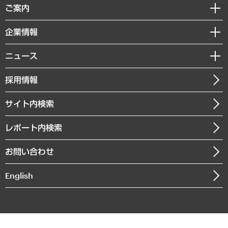
経済調査
ご案内
デジタルイノベーション
レポート
国際（グローバルビジネス・開発支援・国際戦略・グローバルヘルス）
セミナー・イベント情報
企業情報
コラム
サステナビリティ（環境・資源・エネルギー・ESG・人権）
MUFGビジネスセミナー
調査・研究報告書
私たちの想い
共生・ダイバーシティ
ニュース
受託案件情報
クローズアップ
社長メッセージ
GRC（ガバナンス・リスク・コンプライアンス）・防災（政策）
その他お申し込み
ニュースリリース
経営用語集
採用情報
会社概要
経済・産業・雇用・労働
調査協力のお願い
お知らせ
受託・受注実績（官公庁関連）
企業理念
医療・介護・福祉・教育・子ども
サイト内検索
メディア掲載・出演
役員一覧
自治体経営・官民協働
寄稿記事
沿革
レポート内検索
まちづくり・観光・交通・スポーツ・スマートシティ
書籍
組織図・本部部室紹介
自然資源・農林水産業・食料システム
お問い合わせ
インドネシア現地法人
決算公告
English
業績ハイライト
アクセスマップ
個人情報保護方針
環境方針