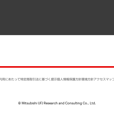
寄稿記事
決算公告
書籍
業績ハイライト
アクセスマップ
個人情報保護方針
環境方針
サステナビリティ
特定商取引法に基づく
SNSアカウントコミュ
反社会的勢力に対する
利用にあたって
特定商取引法に基づく提示
個人情報保護方針
環境方針
アクセスマッ
個人情報の取り扱いに
書面による個人情報の
© Mitsubishi UFJ Research and Consulting Co., Ltd.