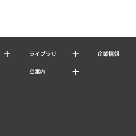
ライブラリ
企業情報
経済調査
私たちの想い
ご案内
レポート
社長メッセージ
セミナー・イベント情報
コラム
会社概要
MUFGビジネスセミナー
ヘルス）
調査・研究報告書
企業理念
受託案件情報
クローズアップ
役員一覧
その他お申し込み
経営用語集
沿革
調査協力のお願い
）
受託・受注実績（官公庁関連）
組織図・本部部室紹介
メディア掲載・出演
インドネシア現地法人