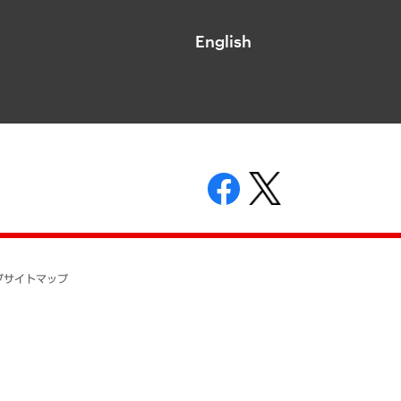
English
表示
ニティガイドライン
基本方針
プ
サイトマップ
ついて
開示等の請求の手続きについて