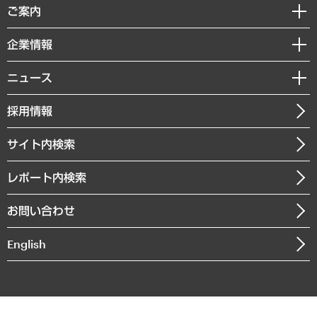
経済調査
ご案内
デジタルイノベーション
レポート
国際（グローバルビジネス・開発支援・国際戦略・グローバルヘルス）
セミナー・イベント情報
企業情報
コラム
サステナビリティ（環境・資源・エネルギー・ESG・人権）
MUFGビジネスセミナー
調査・研究報告書
私たちの想い
共生・ダイバーシティ
ニュース
受託案件情報
クローズアップ
社長メッセージ
GRC（ガバナンス・リスク・コンプライアンス）・防災（政策）
その他お申し込み
ニュースリリース
経営用語集
採用情報
会社概要
経済・産業・雇用・労働
調査協力のお願い
お知らせ
受託・受注実績（官公庁関連）
企業理念
医療・介護・福祉・教育・子ども
サイト内検索
メディア掲載・出演
役員一覧
自治体経営・官民協働
寄稿記事
沿革
レポート内検索
まちづくり・観光・交通・スポーツ・スマートシティ
書籍
組織図・本部部室紹介
自然資源・農林水産業・食料システム
お問い合わせ
インドネシア現地法人
決算公告
English
業績ハイライト
アクセスマップ
個人情報保護方針
環境方針