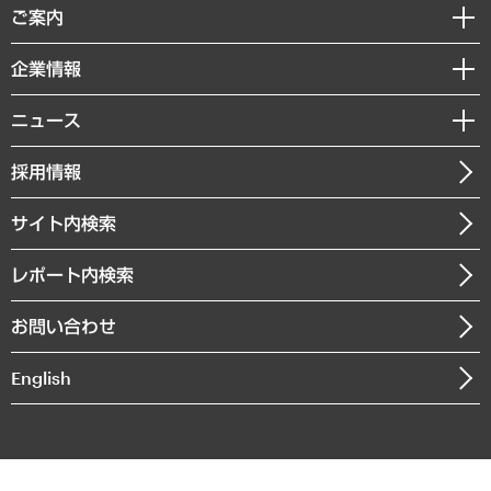
経済調査
ご案内
デジタルイノベーション
レポート
国際（グローバルビジネス・開発支援・国際戦略・グローバルヘルス）
セミナー・イベント情報
企業情報
コラム
サステナビリティ（環境・資源・エネルギー・ESG・人権）
MUFGビジネスセミナー
調査・研究報告書
私たちの想い
共生・ダイバーシティ
ニュース
受託案件情報
クローズアップ
社長メッセージ
GRC（ガバナンス・リスク・コンプライアンス）・防災（政策）
その他お申し込み
ニュースリリース
経営用語集
採用情報
会社概要
経済・産業・雇用・労働
調査協力のお願い
お知らせ
受託・受注実績（官公庁関連）
企業理念
医療・介護・福祉・教育・子ども
サイト内検索
メディア掲載・出演
役員一覧
自治体経営・官民協働
寄稿記事
沿革
レポート内検索
まちづくり・観光・交通・スポーツ・スマートシティ
書籍
組織図・本部部室紹介
自然資源・農林水産業・食料システム
お問い合わせ
インドネシア現地法人
決算公告
English
業績ハイライト
アクセスマップ
個人情報保護方針
環境方針