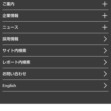
経済調査
ご案内
デジタルイノベーション
レポート
国際（グローバルビジネス・開発支援・国際戦略・グローバルヘルス）
セミナー・イベント情報
企業情報
コラム
サステナビリティ（環境・資源・エネルギー・ESG・人権）
MUFGビジネスセミナー
調査・研究報告書
私たちの想い
共生・ダイバーシティ
ニュース
受託案件情報
クローズアップ
社長メッセージ
GRC（ガバナンス・リスク・コンプライアンス）・防災（政策）
その他お申し込み
ニュースリリース
経営用語集
採用情報
会社概要
経済・産業・雇用・労働
調査協力のお願い
お知らせ
受託・受注実績（官公庁関連）
企業理念
医療・介護・福祉・教育・子ども
サイト内検索
メディア掲載・出演
役員一覧
自治体経営・官民協働
寄稿記事
沿革
レポート内検索
まちづくり・観光・交通・スポーツ・スマートシティ
書籍
組織図・本部部室紹介
自然資源・農林水産業・食料システム
お問い合わせ
インドネシア現地法人
決算公告
English
業績ハイライト
アクセスマップ
個人情報保護方針
環境方針