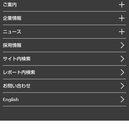
経済調査
ご案内
デジタルイノベーション
レポート
国際（グローバルビジネス・開発支援・国際戦略・グローバルヘルス）
セミナー・イベント情報
企業情報
コラム
サステナビリティ（環境・資源・エネルギー・ESG・人権）
MUFGビジネスセミナー
調査・研究報告書
私たちの想い
共生・ダイバーシティ
ニュース
受託案件情報
クローズアップ
社長メッセージ
GRC（ガバナンス・リスク・コンプライアンス）・防災（政策）
その他お申し込み
ニュースリリース
経営用語集
採用情報
会社概要
経済・産業・雇用・労働
調査協力のお願い
お知らせ
受託・受注実績（官公庁関連）
企業理念
医療・介護・福祉・教育・子ども
サイト内検索
メディア掲載・出演
役員一覧
自治体経営・官民協働
寄稿記事
沿革
レポート内検索
まちづくり・観光・交通・スポーツ・スマートシティ
書籍
組織図・本部部室紹介
自然資源・農林水産業・食料システム
お問い合わせ
インドネシア現地法人
決算公告
English
業績ハイライト
アクセスマップ
個人情報保護方針
環境方針