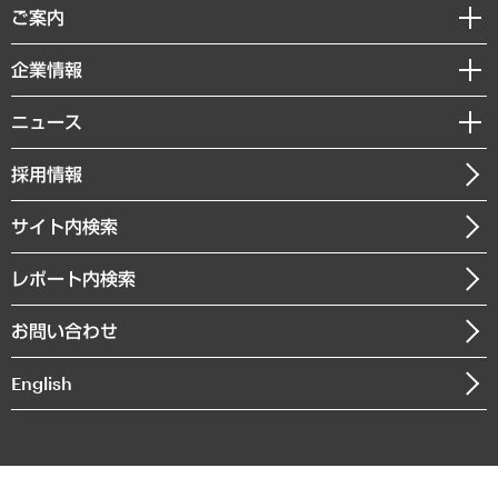
経済調査
ご案内
デジタルイノベーション
レポート
国際（グローバルビジネス・開発支援・国際戦略・グローバルヘルス）
セミナー・イベント情報
企業情報
コラム
サステナビリティ（環境・資源・エネルギー・ESG・人権）
MUFGビジネスセミナー
調査・研究報告書
私たちの想い
共生・ダイバーシティ
ニュース
受託案件情報
クローズアップ
社長メッセージ
GRC（ガバナンス・リスク・コンプライアンス）・防災（政策）
その他お申し込み
ニュースリリース
経営用語集
採用情報
会社概要
経済・産業・雇用・労働
調査協力のお願い
お知らせ
受託・受注実績（官公庁関連）
企業理念
医療・介護・福祉・教育・子ども
サイト内検索
メディア掲載・出演
役員一覧
自治体経営・官民協働
寄稿記事
沿革
レポート内検索
まちづくり・観光・交通・スポーツ・スマートシティ
書籍
組織図・本部部室紹介
自然資源・農林水産業・食料システム
お問い合わせ
インドネシア現地法人
決算公告
English
業績ハイライト
アクセスマップ
個人情報保護方針
環境方針