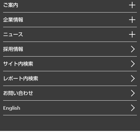
経済調査
ご案内
デジタルイノベーション
レポート
国際（グローバルビジネス・開発支援・国際戦略・グローバルヘルス）
セミナー・イベント情報
企業情報
コラム
サステナビリティ（環境・資源・エネルギー・ESG・人権）
MUFGビジネスセミナー
調査・研究報告書
私たちの想い
共生・ダイバーシティ
ニュース
受託案件情報
クローズアップ
社長メッセージ
GRC（ガバナンス・リスク・コンプライアンス）・防災（政策）
その他お申し込み
ニュースリリース
経営用語集
採用情報
会社概要
経済・産業・雇用・労働
調査協力のお願い
お知らせ
受託・受注実績（官公庁関連）
企業理念
医療・介護・福祉・教育・子ども
サイト内検索
メディア掲載・出演
役員一覧
自治体経営・官民協働
寄稿記事
沿革
レポート内検索
まちづくり・観光・交通・スポーツ・スマートシティ
書籍
組織図・本部部室紹介
自然資源・農林水産業・食料システム
お問い合わせ
インドネシア現地法人
決算公告
English
業績ハイライト
アクセスマップ
個人情報保護方針
環境方針