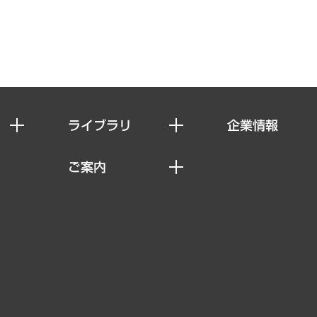
ライブラリ
企業情報
経済調査
私たちの想い
ご案内
レポート
社長メッセージ
セミナー・イベント情報
コラム
会社概要
MUFGビジネスセミナー
ヘルス）
調査・研究報告書
企業理念
受託案件情報
クローズアップ
役員一覧
その他お申し込み
経営用語集
沿革
調査協力のお願い
）
受託・受注実績（官公庁関連）
組織図・本部部室紹介
メディア掲載・出演
インドネシア現地法人