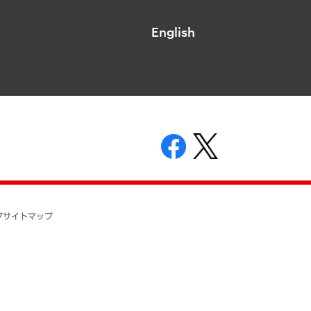
English
表示
ニティガイドライン
基本方針
プ
サイトマップ
ついて
開示等の請求の手続きについて