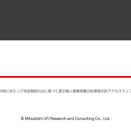
寄稿記事
決算公告
書籍
業績ハイライト
アクセスマップ
個人情報保護方針
環境方針
サステナビリティ
特定商取引法に基づく
SNSアカウントコミュ
反社会的勢力に対する
利用にあたって
特定商取引法に基づく提示
個人情報保護方針
環境方針
アクセスマッ
個人情報の取り扱いに
書面による個人情報の
© Mitsubishi UFJ Research and Consulting Co., Ltd.