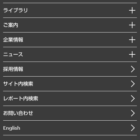
経営戦略
ライブラリ
組織・人事戦略
経済調査
ご案内
デジタルイノベーション
レポート
国際（グローバルビジネス・開発支援・国際戦略・グローバルヘルス）
セミナー・イベント情報
企業情報
コラム
サステナビリティ（環境・資源・エネルギー・ESG・人権）
MUFGビジネスセミナー
調査・研究報告書
私たちの想い
共生・ダイバーシティ
ニュース
受託案件情報
クローズアップ
社長メッセージ
GRC（ガバナンス・リスク・コンプライアンス）・防災（政策）
その他お申し込み
ニュースリリース
経営用語集
採用情報
会社概要
経済・産業・雇用・労働
調査協力のお願い
お知らせ
受託・受注実績（官公庁関連）
企業理念
医療・介護・福祉・教育・子ども
サイト内検索
メディア掲載・出演
役員一覧
自治体経営・官民協働
寄稿記事
沿革
レポート内検索
まちづくり・観光・交通・スポーツ・スマートシティ
書籍
組織図・本部部室紹介
自然資源・農林水産業・食料システム
お問い合わせ
インドネシア現地法人
決算公告
English
業績ハイライト