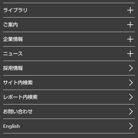
経営戦略
ライブラリ
組織・人事戦略
経済調査
ご案内
デジタルイノベーション
レポート
国際（グローバルビジネス・開発支援・国際戦略・グローバルヘルス）
セミナー・イベント情報
企業情報
コラム
サステナビリティ（環境・資源・エネルギー・ESG・人権）
MUFGビジネスセミナー
調査・研究報告書
私たちの想い
共生・ダイバーシティ
ニュース
受託案件情報
クローズアップ
社長メッセージ
GRC（ガバナンス・リスク・コンプライアンス）・防災（政策）
その他お申し込み
ニュースリリース
経営用語集
採用情報
会社概要
経済・産業・雇用・労働
調査協力のお願い
お知らせ
受託・受注実績（官公庁関連）
企業理念
医療・介護・福祉・教育・子ども
サイト内検索
メディア掲載・出演
役員一覧
自治体経営・官民協働
寄稿記事
沿革
レポート内検索
まちづくり・観光・交通・スポーツ・スマートシティ
書籍
組織図・本部部室紹介
自然資源・農林水産業・食料システム
お問い合わせ
インドネシア現地法人
決算公告
English
業績ハイライト