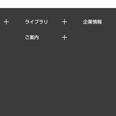
ライブラリ
企業情報
経済調査
私たちの想い
ご案内
レポート
社長メッセージ
セミナー・イベント情報
コラム
会社概要
MUFGビジネスセミナー
ヘルス）
調査・研究報告書
企業理念
受託案件情報
クローズアップ
役員一覧
その他お申し込み
経営用語集
沿革
調査協力のお願い
）
受託・受注実績（官公庁関連）
組織図・本部部室紹介
メディア掲載・出演
インドネシア現地法人
寄稿記事
決算公告
書籍
業績ハイライト