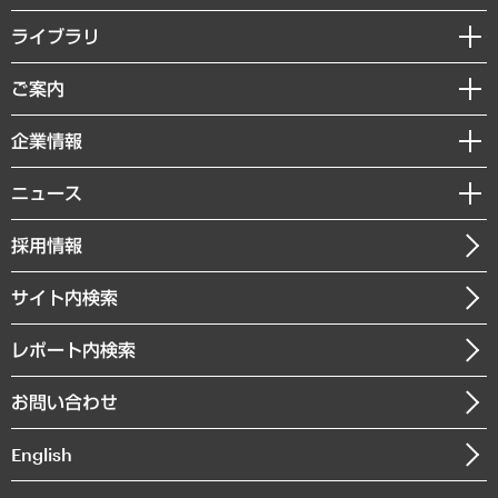
経営戦略
ライブラリ
組織・人事戦略
経済調査
ご案内
デジタルイノベーション
レポート
国際（グローバルビジネス・開発支援・国際戦略・グローバルヘルス）
セミナー・イベント情報
企業情報
コラム
サステナビリティ（環境・資源・エネルギー・ESG・人権）
MUFGビジネスセミナー
調査・研究報告書
私たちの想い
共生・ダイバーシティ
ニュース
受託案件情報
クローズアップ
社長メッセージ
GRC（ガバナンス・リスク・コンプライアンス）・防災（政策）
その他お申し込み
ニュースリリース
経営用語集
採用情報
会社概要
経済・産業・雇用・労働
調査協力のお願い
お知らせ
受託・受注実績（官公庁関連）
企業理念
医療・介護・福祉・教育・子ども
サイト内検索
メディア掲載・出演
役員一覧
自治体経営・官民協働
寄稿記事
沿革
レポート内検索
まちづくり・観光・交通・スポーツ・スマートシティ
書籍
組織図・本部部室紹介
自然資源・農林水産業・食料システム
お問い合わせ
インドネシア現地法人
決算公告
English
業績ハイライト